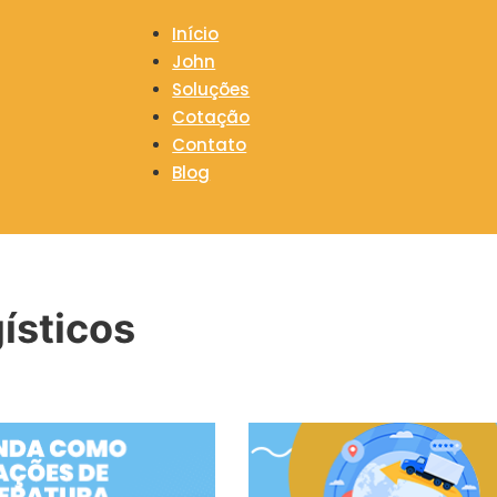
Início
John
Soluções
Cotação
Contato
Blog
ísticos