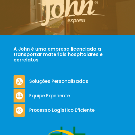
A John é uma empresa licenciada a
transportar materiais hospitalares e
correlatos
Soluções Personalizadas
Equipe Experiente
Processo Logístico Eficiente