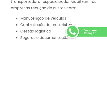
transportadora especializada, viabilizam as
empresas redução de custos com:
Manutenção de veículos
Contratação de motoristas
Gestão logística
Seguros e documentação
Além disso, a otimização de rotas e
processos auxilia diretamente na diminuição
de despesas operacionais.
6 – Agilidade nas entregas
A agilidade nas entregas é cada vez mais um
diferencial competitivo importante,
sobretudo para empresas que trabalham
com prazos mais curtos, como é o caso do