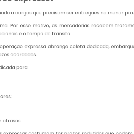
nado a cargas que precisam ser entregues no menor praz
ima. Por esse motivo, as mercadorias recebem tratame
acionais e o tempo de trânsito.
 a operação expressa abrange coleta dedicada, embarqu
azos acordados.
dicada para:
ares;
 atrasos.
s expressas costumam ter prazos reduzidos que podem v