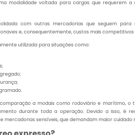
uma modalidade voltada para cargas que requerem a 
solidada com outras mercadorias que seguem para 
naves e, consequentemente, custos mais competitivos p
amente utilizada para situações como:
s;
agregado;
urança;
ogramado.
 comparação a modais como rodoviário e marítimo, o t
amento durante toda a operação. Devido a isso, é r
e mercadorias sensíveis, que demandam maior cuidado n
éreo expresso?