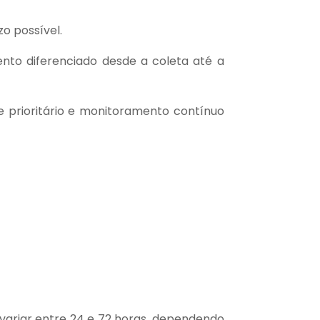
o possível.
nto diferenciado desde a coleta até a
e prioritário e monitoramento contínuo
ariar entre 24 e 72 horas, dependendo