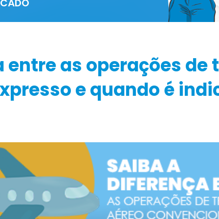
ERCADO
a entre as operações de 
xpresso e quando é indi