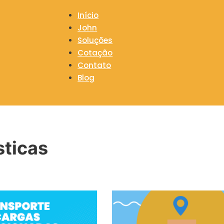
Início
John
Soluções
Cotação
Contato
Blog
sticas