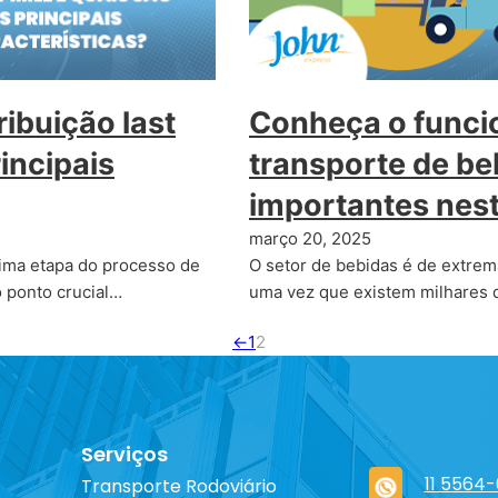
ribuição last
Conheça o funci
incipais
transporte de be
importantes nes
março 20, 2025
tima etapa do processo de
O setor de bebidas é de extrem
 ponto crucial…
uma vez que existem milhares 
←
1
2
Serviços
11 5564
Transporte Rodoviário