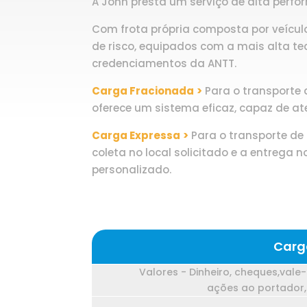
A John presta um serviço de alta perfo
Com frota própria composta por veícu
de risco, equipados com a mais alta t
credenciamentos da ANTT.
Carga Fracionada
>
Para o transporte
oferece um sistema eficaz, capaz de at
Carga Expressa
>
Para o transporte de
coleta no local solicitado e a entrega
personalizado.
Carg
Valores - Dinheiro, cheques,vale-
ações ao portador, 