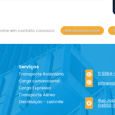
Entre em contato conosco
Atendimento online
Serviços
11 5564
Transporte Rodoviário
Carga convencional
johnexp
Carga Expressa
Transporte Aéreo
Rua José
Distribuição - Lastmile
04650-1