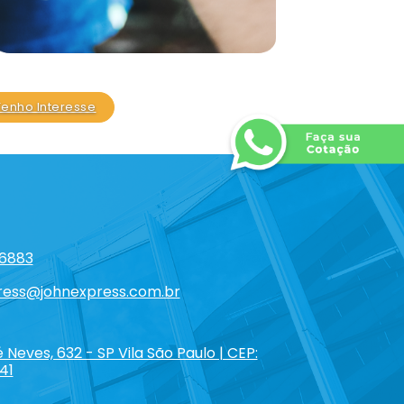
Tenho Interesse
-6883
ress@johnexpress.com.br
 Neves, 632 - SP Vila São Paulo | CEP:
41