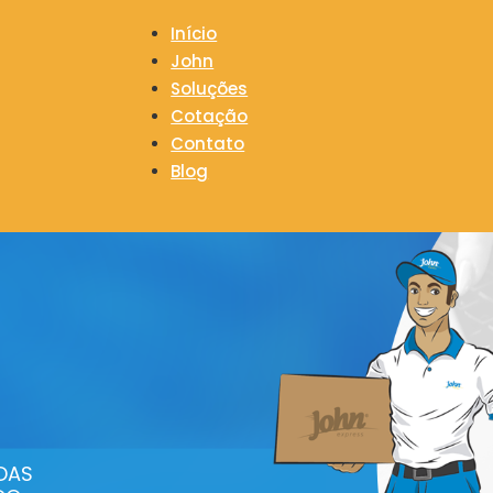
Início
John
Soluções
Cotação
Contato
Blog
DAS