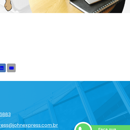
-6883
ress@johnexpress.com.br