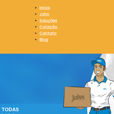
Início
John
Soluções
Cotação
Contato
Blog
M TODAS