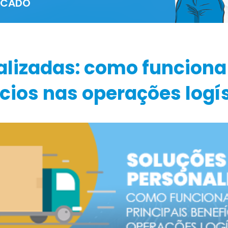
ERCADO
alizadas: como funciona
ícios nas operações logí